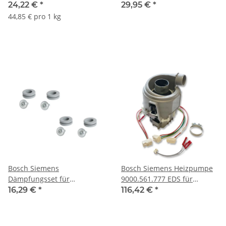
Geschirrspüler - 3er
00654575
24,22 €
*
29,95 €
*
Packung 12x45g
44,85 € pro 1 kg
Bosch Siemens
Bosch Siemens Heizpumpe
Dämpfungsset für
9000.561.777 EDS für
Laugenpumpe
Geschirrspüler 1BS3615
16,29 €
*
116,42 €
*
Ablaufpumpe 00146258