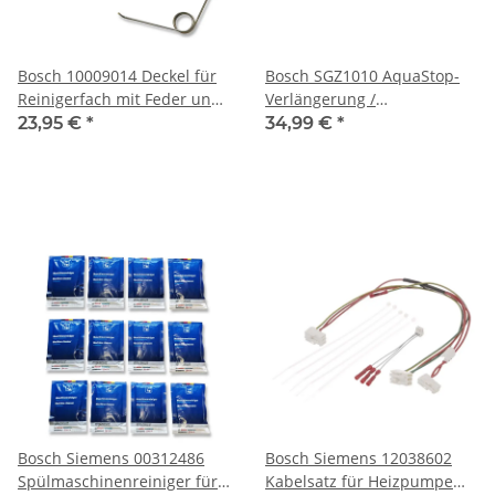
Bosch 10009014 Deckel für
Bosch SGZ1010 AquaStop-
Reinigerfach mit Feder und
Verlängerung /
Dichtung
Schlauchverlängerung Zu-
23,95 €
*
34,99 €
*
und Ablauf für
Geschirrspüler mit
Messingbuchse
Bosch Siemens 00312486
Bosch Siemens 12038602
Spülmaschinenreiniger für
Kabelsatz für Heizpumpe