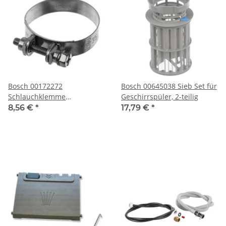
Bosch 00172272
Bosch 00645038 Sieb Set für
Schlauchklemme
Geschirrspüler, 2-teilig
Durchmesser 35mm
8,56 €
*
17,79 €
*