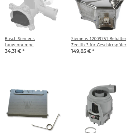
Bosch Siemens
Siemens 12009751 Behälter,
Laugenpumpe
Zeolith 3 für Geschirrspüler
Ablaufpumpe 00146258 mit
34,31 €
*
149,85 €
*
Pumpemkopf und Sieb