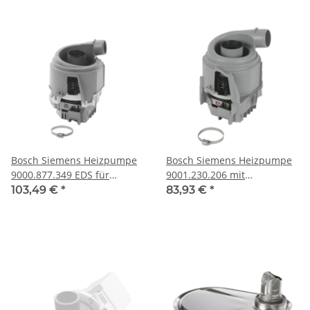
Bosch Siemens Heizpumpe
Bosch Siemens Heizpumpe
9000.877.349 EDS für
9001.230.206 mit
Geschirrspüler 1BS3615-6LA
Ansaugkappe für
103,49 €
*
83,93 €
*
Geschirrspüler 1BS3610-
06AA