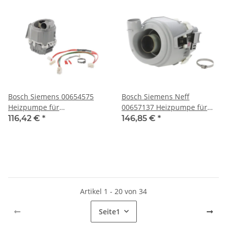
Bosch Siemens 00654575
Bosch Siemens Neff
Heizpumpe für
00657137 Heizpumpe für
Geschirrspüler
Spülmaschinen
116,42 €
*
146,85 €
*
Artikel 1 - 20 von 34
Seite
1