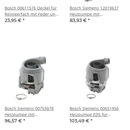
Bosch 00611576 Deckel für
Bosch Siemens 12019637
Reinigerfach mit Feder und
Heizpumpe mit
Dichtung
Ansaugkappe für
23,95 €
*
83,93 €
*
Geschirrspüler
Bosch Siemens 00755078
Bosch Siemens 00651956
Heizpumpe mit
Heizpumpe EDS für
Ansaugkappe für
Geschirrspüler
96,57 €
*
103,49 €
*
Geschirrspüler