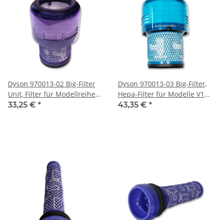
Dyson 970013-02 Big-Filter
Dyson 970013-03 Big-Filter,
Unit, Filter für Modellreihe
Hepa-Filter für Modelle V11,
V11, V15, V15s Submarine
V15
33,25 €
*
43,35 €
*