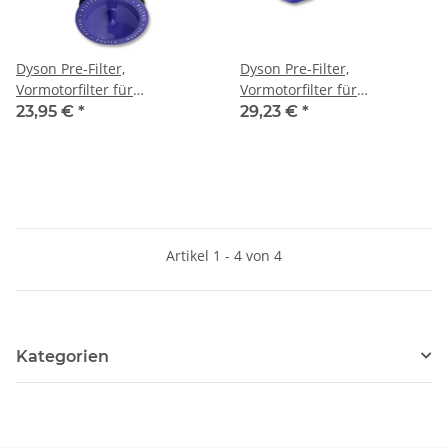
Dyson Pre-Filter,
Dyson Pre-Filter,
Vormotorfilter für
Vormotorfilter für
Modellreihe DC58, DC59,
Modellreihe DC37
23,95 €
*
29,23 €
*
DC61, DC62, v6, v7, v8
Artikel 1 - 4 von 4
Kategorien