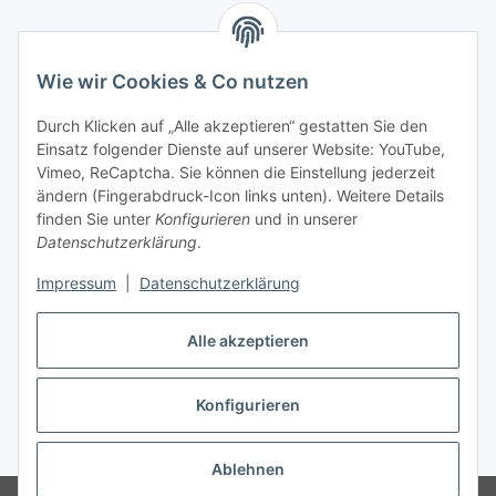
Wie wir Cookies & Co nutzen
Zahlungsmöglichkeiten
Durch Klicken auf „Alle akzeptieren“ gestatten Sie den
Versandinformationen
Einsatz folgender Dienste auf unserer Website: YouTube,
Vimeo, ReCaptcha. Sie können die Einstellung jederzeit
ändern (Fingerabdruck-Icon links unten). Weitere Details
Gesetzliche Informationen
finden Sie unter
Konfigurieren
und in unserer
Datenschutzerklärung
.
Sitemap
Impressum
|
Datenschutzerklärung
Alle akzeptieren
Konfigurieren
Vertrag widerrufen
* Alle Preise inkl. gesetzlicher USt., zzgl.
Versand
Ablehnen