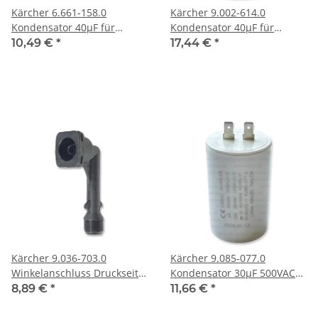
Kärcher 6.661-158.0
Kärcher 9.002-614.0
Kondensator 40µF für
Kondensator 40µF für
Hochdruckreiniger
Hochdruckreiniger
10,49 €
*
17,44 €
*
Kärcher 9.036-703.0
Kärcher 9.085-077.0
Winkelanschluss Druckseite
Kondensator 30µF 500VAC
für Hochdruckreiniger
für Hochdruckreiniger
8,89 €
*
11,66 €
*