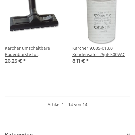
Kärcher umschaltbare
Kärcher 9.085-013.0
Bodenbürste für
Kondensator 25µF 500VAC
Nass-/Trocken-Saugen mit
für Hochdruckreiniger
26,25 €
*
8,11 €
*
Parkstutzen
Artikel 1 - 14 von 14
Kategorien