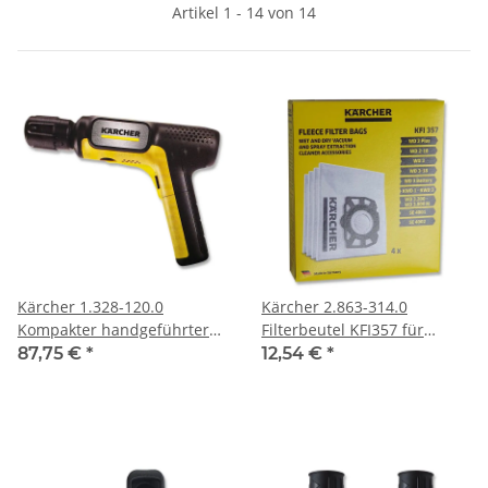
Artikel 1 - 14 von 14
Kärcher 1.328-120.0
Kärcher 2.863-314.0
Kompakter handgeführter
Filterbeutel KFI357 für
Mitteldruckreiniger
Nass-/Trockensauger 4
87,75 €
*
12,54 €
*
Beutel