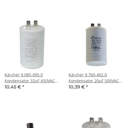
Kärcher 9.085-095.0
Kärcher 9.760-402.0
Kondensator 32µF 450VAC
Kondensator 20µF 500VAC
für Hochdruckreiniger
für Hochdruckreiniger
10,45 €
*
10,39 €
*