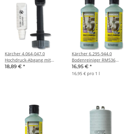
Kärcher 4.064-047.0
Kärcher 6.295-944.0
Hochdruck-Abgang mit
Bodenreiniger RM536
Klammer
universal 2x500ml für
18,89 €
*
16,95 €
*
Hartböden
16,95 € pro 1 l