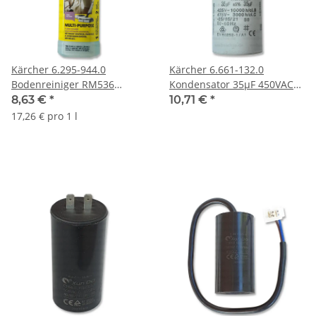
Kärcher 6.295-944.0
Kärcher 6.661-132.0
Bodenreiniger RM536
Kondensator 35µF 450VAC
universal 500ml für
für Hochdruckreiniger
8,63 €
*
10,71 €
*
Hartböden
17,26 € pro 1 l