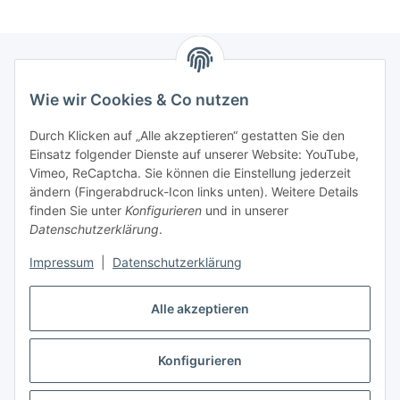
Wie wir Cookies & Co nutzen
Zahlungsmöglichkeiten
Durch Klicken auf „Alle akzeptieren“ gestatten Sie den
Versandinformationen
Einsatz folgender Dienste auf unserer Website: YouTube,
Vimeo, ReCaptcha. Sie können die Einstellung jederzeit
ändern (Fingerabdruck-Icon links unten). Weitere Details
Gesetzliche Informationen
finden Sie unter
Konfigurieren
und in unserer
Datenschutzerklärung
.
Sitemap
Impressum
|
Datenschutzerklärung
Alle akzeptieren
Konfigurieren
Vertrag widerrufen
* Alle Preise inkl. gesetzlicher USt., zzgl.
Versand