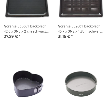
Gorenje 565061 Backblech
Gorenje 852601 Backblech
42,6 x 36,5 x 2 cm schwarz
45,7 x 36,2 x 1,8cm schwarz,
für Backofen
gelocht für Backofen
27,29 €
*
31,15 €
*