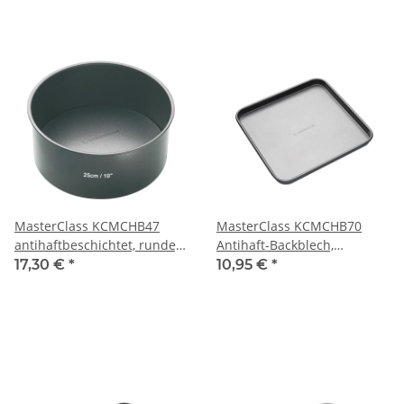
MasterClass KCMCHB47
MasterClass KCMCHB70
antihaftbeschichtet, runde,
Antihaft-Backblech,
tiefe Kuchenform mit losem
quadratisch, 26 cm
17,30 €
*
10,95 €
*
Boden D=25cm