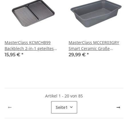
MasterClass KCMCHB99
MasterClass MCCER03GRY
Backblech 2-in-1 geteiltes
Smart Ceramic Große
Backblech, geriffeltes
Bratform mit robuster
15,95 €
*
29,99 €
*
Backblech
Antihaftbeschichtung
Artikel 1 - 20 von 85
Seite
1