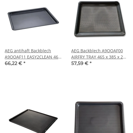
AEG antihaft Backblech
AEG Backblech A9OOAF00
A9OOAF11 EASY2CLEAN 466
AIRFRY TRAY 465 x 385 x 25
x 385 x 22 mm
mm
66,22 €
*
57,59 €
*