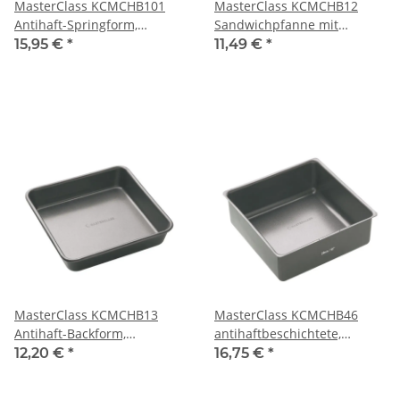
MasterClass KCMCHB101
MasterClass KCMCHB12
Antihaft-Springform,
Sandwichpfanne mit
Herzform
Antihaftbeschichtung und
15,95 €
*
11,49 €
*
losem Boden, 20 cm
MasterClass KCMCHB13
MasterClass KCMCHB46
Antihaft-Backform,
antihaftbeschichtete,
quadratisch, 23 cm
quadratische, tiefe
12,20 €
*
16,75 €
*
Kuchenform mit losem
Boden, 25 cm