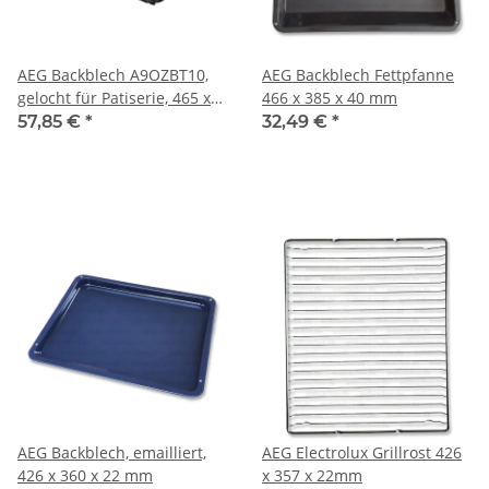
AEG Backblech A9OZBT10,
AEG Backblech Fettpfanne
gelocht für Patiserie, 465 x
466 x 385 x 40 mm
385 x10 mm
57,85 €
*
32,49 €
*
AEG Backblech, emailliert,
AEG Electrolux Grillrost 426
426 x 360 x 22 mm
x 357 x 22mm