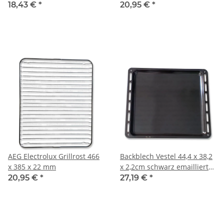
18,43 €
*
20,95 €
*
AEG Electrolux Grillrost 466
Backblech Vestel 44,4 x 38,2
x 385 x 22 mm
x 2,2cm schwarz emailliert
für Gorenje
20,95 €
*
27,19 €
*