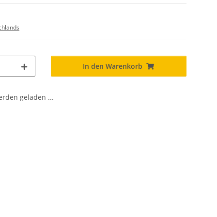
chlands
In den Warenkorb
den geladen ...