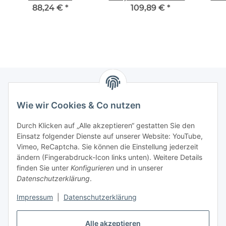
Modellreihe V8, V10, V11,
HFM20 schwarz 2x4L
88,24 €
*
109,89 €
*
V15
Doppelkammer 1700W
Wie wir Cookies & Co nutzen
Zahlungsmöglichkeiten
Durch Klicken auf „Alle akzeptieren“ gestatten Sie den
Versandinformationen
Einsatz folgender Dienste auf unserer Website: YouTube,
Vimeo, ReCaptcha. Sie können die Einstellung jederzeit
ändern (Fingerabdruck-Icon links unten). Weitere Details
Gesetzliche Informationen
finden Sie unter
Konfigurieren
und in unserer
Datenschutzerklärung
.
Sitemap
Impressum
|
Datenschutzerklärung
Alle akzeptieren