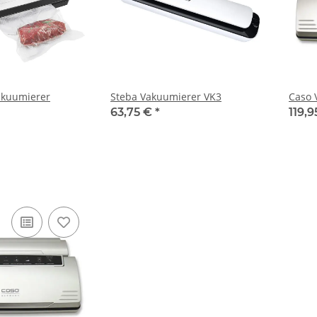
akuumierer
Steba Vakuumierer VK3
Caso 
63,75 €
*
119,