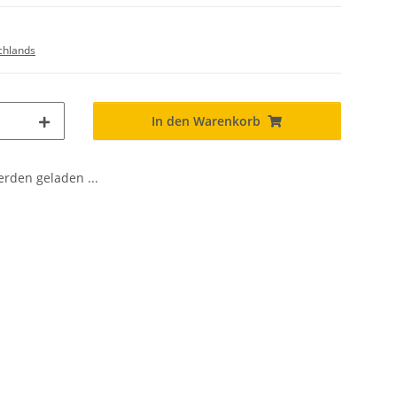
chlands
In den Warenkorb
den geladen ...