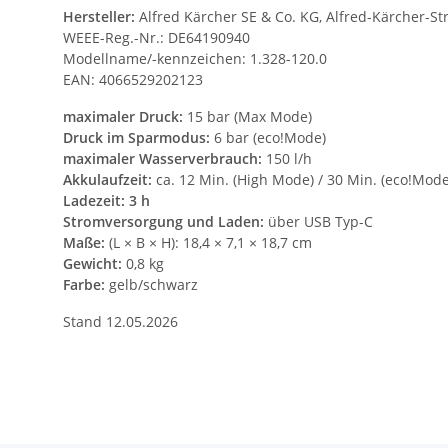
Hersteller:
Alfred Kärcher SE & Co. KG, Alfred-Kärcher-S
WEEE-Reg.-Nr.: DE64190940
Modellname/-kennzeichen: 1.328-120.0
EAN: 4066529202123
maximaler Druck:
15 bar (Max Mode)
Druck im Sparmodus:
6 bar (eco!Mode)
maximaler Wasserverbrauch:
150 l/h
Akkulaufzeit:
ca. 12 Min. (High Mode) / 30 Min. (eco!Mode
Ladezeit: 3 h
Stromversorgung und Laden:
über USB Typ-C
Maße:
(L × B × H): 18,4 × 7,1 × 18,7 cm
Gewicht:
0,8 kg
Farbe:
gelb/schwarz
Stand 12.05.2026