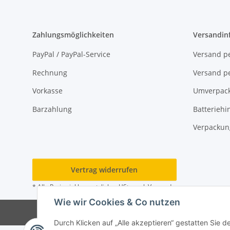
Zahlungsmöglichkeiten
Versandin
PayPal / PayPal-Service
Versand pe
Rechnung
Versand pe
Vorkasse
Umverpac
Barzahlung
Batteriehi
Verpackun
Vertrag widerrufen
* Alle Preise inkl. gesetzlicher USt., zzgl.
Versand
Wie wir Cookies & Co nutzen
© M
Durch Klicken auf „Alle akzeptieren“ gestatten Sie 