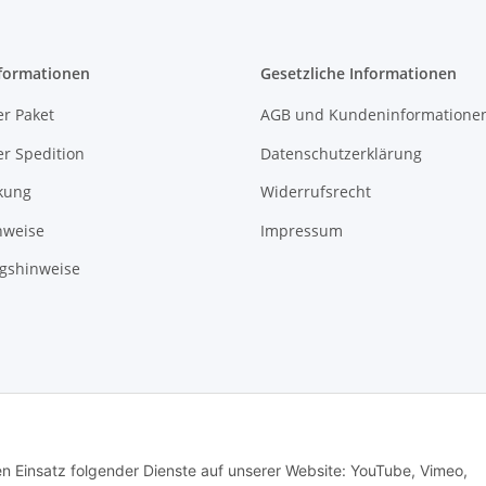
formationen
Gesetzliche Informationen
r Paket
AGB und Kundeninformatione
r Spedition
Datenschutzerklärung
kung
Widerrufsrecht
nweise
Impressum
gshinweise
ade with ❤ in Sachsen
© WebSachse GmbH
den Einsatz folgender Dienste auf unserer Website: YouTube, Vimeo,