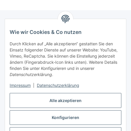
Wie wir Cookies & Co nutzen
Zahlungsmöglichkeiten
Durch Klicken auf „Alle akzeptieren“ gestatten Sie den
Versandinformationen
Einsatz folgender Dienste auf unserer Website: YouTube,
Vimeo, ReCaptcha. Sie können die Einstellung jederzeit
ändern (Fingerabdruck-Icon links unten). Weitere Details
Gesetzliche Informationen
finden Sie unter
Konfigurieren
und in unserer
Datenschutzerklärung
.
Sitemap
Impressum
|
Datenschutzerklärung
Alle akzeptieren
Konfigurieren
Vertrag widerrufen
* Alle Preise inkl. gesetzlicher USt., zzgl.
Versand