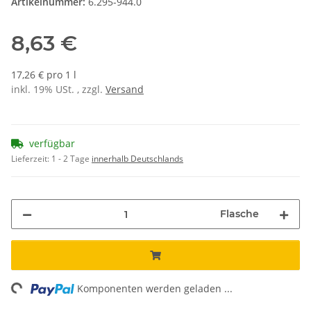
Artikelnummer:
6.295-944.0
8,63 €
17,26 € pro 1 l
inkl. 19% USt. , zzgl.
Versand
verfügbar
Lieferzeit:
1 - 2 Tage
innerhalb Deutschlands
Flasche
ng...
Komponenten werden geladen ...