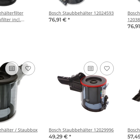
älterfilter
Bosch Staubbehälter 12024593
Bosch
ilter incl.
12038
76,91 €
*
Staubsauger
76,9
hälter / Staubbox
Bosch Staubbehälter 12029996
Bosch
49,29 €
*
57,4