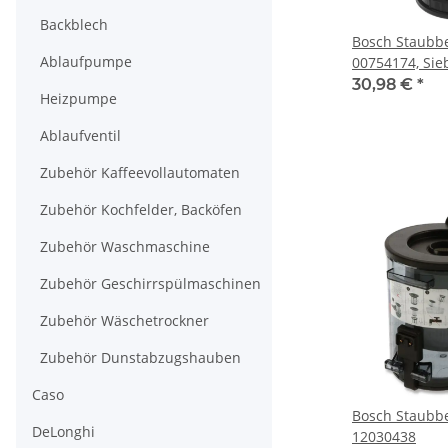
Backblech
Bosch Staubbeh
Ablaufpumpe
00754174, Siebf
Dichtung für 
30,98 €
*
Heizpumpe
Ablaufventil
Zubehör Kaffeevollautomaten
Zubehör Kochfelder, Backöfen
Zubehör Waschmaschine
Zubehör Geschirrspülmaschinen
Zubehör Wäschetrockner
Zubehör Dunstabzugshauben
Caso
Bosch Staubbe
DeLonghi
12030438