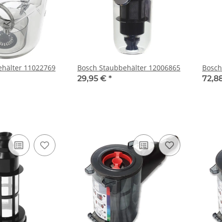
ehälter 11022769
Bosch Staubbehälter 12006865
Bosch
29,95 €
*
72,8