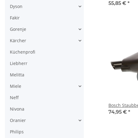
55,85 €
*
Dyson
Fakir
Gorenje
Kärcher
Küchenprofi
Liebherr
Melitta
Miele
Neff
Bosch Staubb
Nivona
74,95 €
*
Oranier
Philips