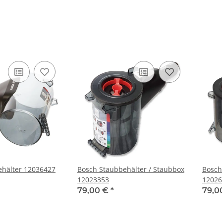
ehälter 12036427
Bosch Staubbehälter / Staubbox
Bosch
12023353
12026
79,00 €
*
79,0