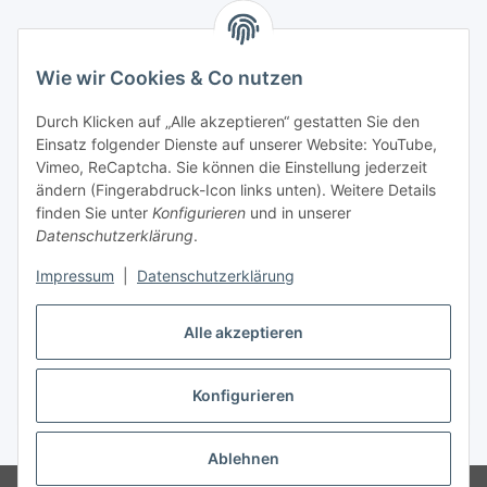
Wie wir Cookies & Co nutzen
Zahlungsmöglichkeiten
Durch Klicken auf „Alle akzeptieren“ gestatten Sie den
Versandinformationen
Einsatz folgender Dienste auf unserer Website: YouTube,
Vimeo, ReCaptcha. Sie können die Einstellung jederzeit
ändern (Fingerabdruck-Icon links unten). Weitere Details
Gesetzliche Informationen
finden Sie unter
Konfigurieren
und in unserer
Datenschutzerklärung
.
Sitemap
Impressum
|
Datenschutzerklärung
Alle akzeptieren
Konfigurieren
Vertrag widerrufen
* Alle Preise inkl. gesetzlicher USt., zzgl.
Versand
Ablehnen