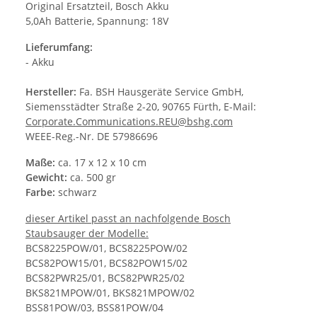
Original Ersatzteil, Bosch Akku
5,0Ah Batterie, Spannung: 18V
Lieferumfang:
- Akku
Hersteller:
Fa. BSH Hausgeräte Service GmbH,
Siemensstädter Straße 2-20, 90765 Fürth, E-Mail:
Corporate.Communications.REU@bshg.com
WEEE-Reg.-Nr. DE 57986696
Maße:
ca. 17 x 12 x 10 cm
Gewicht:
ca. 500 gr
Farbe:
schwarz
dieser Artikel passt an nachfolgende Bosch
Staubsauger der Modelle:
BCS8225POW/01, BCS8225POW/02
BCS82POW15/01, BCS82POW15/02
BCS82PWR25/01, BCS82PWR25/02
BKS821MPOW/01, BKS821MPOW/02
BSS81POW/03, BSS81POW/04