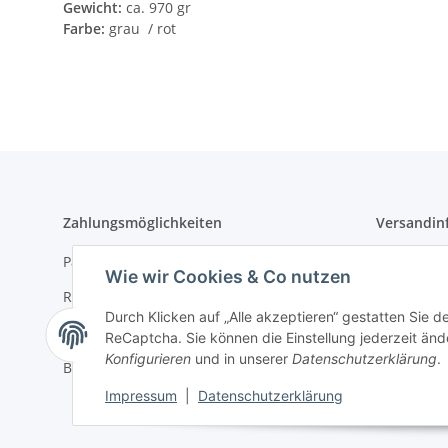
Gewicht:
ca. 970 gr
Farbe:
grau / rot
Zahlungsmöglichkeiten
Versandin
PayPal / PayPal-Service
Versand pe
Wie wir Cookies & Co nutzen
Rechnung
Versand pe
Durch Klicken auf „Alle akzeptieren“ gestatten Sie 
Vorkasse
Umverpac
ReCaptcha. Sie können die Einstellung jederzeit ände
Konfigurieren
und in unserer
Datenschutzerklärung
.
Barzahlung
Batteriehi
Impressum
|
Datenschutzerklärung
Verpackun