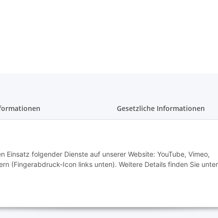
formationen
Gesetzliche Informationen
r Paket
AGB und Kundeninformatione
r Spedition
Datenschutzerklärung
den Einsatz folgender Dienste auf unserer Website: YouTube, Vimeo,
kung
Widerrufsrecht
rn (Fingerabdruck-Icon links unten). Weitere Details finden Sie unter
nweise
Impressum
gshinweise