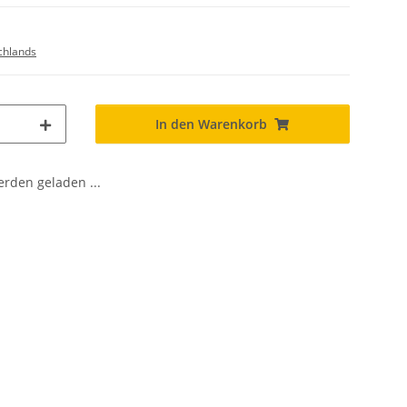
chlands
In den Warenkorb
den geladen ...