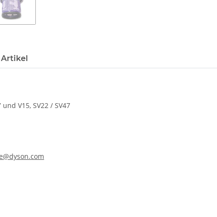
Artikel
7 und V15, SV22 / SV47
ine@dyson.com