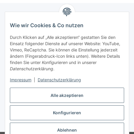
Wie wir Cookies & Co nutzen
Zahlungsmöglichkeiten
Durch Klicken auf „Alle akzeptieren“ gestatten Sie den
Versandinformationen
Einsatz folgender Dienste auf unserer Website: YouTube,
Vimeo, ReCaptcha. Sie können die Einstellung jederzeit
ändern (Fingerabdruck-Icon links unten). Weitere Details
Gesetzliche Informationen
finden Sie unter
Konfigurieren
und in unserer
Datenschutzerklärung
.
Sitemap
Impressum
|
Datenschutzerklärung
Alle akzeptieren
Konfigurieren
Vertrag widerrufen
* Alle Preise inkl. gesetzlicher USt., zzgl.
Versand
Ablehnen