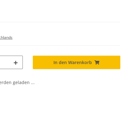
chlands
In den Warenkorb
den geladen ...