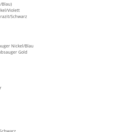
/Blau)
el/Violett
hrazit/Schwarz
auger Nickel/Blau
aubsauger Gold
r
/Schwarz