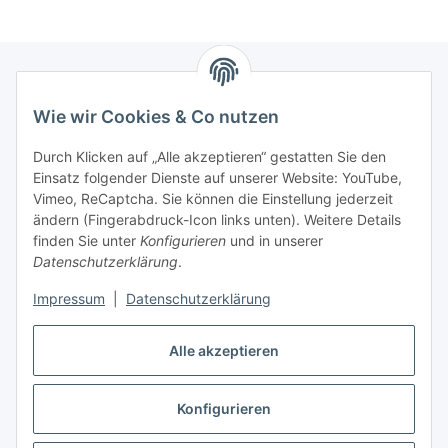
Wie wir Cookies & Co nutzen
Zahlungsmöglichkeiten
Durch Klicken auf „Alle akzeptieren“ gestatten Sie den
Versandinformationen
Einsatz folgender Dienste auf unserer Website: YouTube,
Vimeo, ReCaptcha. Sie können die Einstellung jederzeit
ändern (Fingerabdruck-Icon links unten). Weitere Details
Gesetzliche Informationen
finden Sie unter
Konfigurieren
und in unserer
Datenschutzerklärung
.
Sitemap
Impressum
|
Datenschutzerklärung
Alle akzeptieren
Konfigurieren
Vertrag widerrufen
* Alle Preise inkl. gesetzlicher USt., zzgl.
Versand