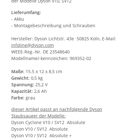
der Modelle Dyson V10, SV12
Lieferumfang:
- Akku
- Montagebeschreibung und Schrauben
Hersteller: Dyson Lichtstr. 43e 50825 Köln, E-Mail:
infoline@dyson.com
WEEE-Reg.-Nr. DE 23548640
Modellname/-kennzeichen: 969352-02
Maße:
15.5 x 12 x 8,5 cm
Gewicht:
0,5 kg
Spannung:
25,2 V
Kapazität:
2,6 Ah
Farbe:
grau
dieser Artikel passt an nachfolgende Dyson
Staubsauger der Modelle:
Dyson Cyclone V10 / SV12 Absolute
Dyson V10 / SV12 Absolute
Dyson V10 / SV12 Absolute +