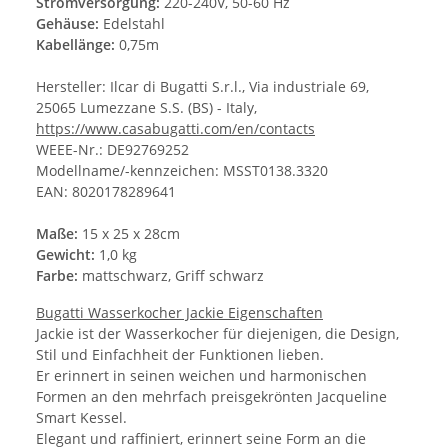
Stromversorgung:
220-240V, 50-60 Hz
Gehäuse:
Edelstahl
Kabellänge:
0,75m
Hersteller: Ilcar di Bugatti S.r.l., Via industriale 69,
25065 Lumezzane S.S. (BS) - Italy,
https://www.casabugatti.com/en/contacts
WEEE-Nr.: DE92769252
Modellname/-kennzeichen: MSST0138.3320
EAN: 8020178289641
Maße:
15 x 25 x 28cm
Gewicht:
1,0 kg
Farbe:
mattschwarz, Griff schwarz
Bugatti Wasserkocher Jackie Eigenschaften
Jackie ist der Wasserkocher für diejenigen, die Design,
Stil und Einfachheit der Funktionen lieben.
Er erinnert in seinen weichen und harmonischen
Formen an den mehrfach preisgekrönten Jacqueline
Smart Kessel.
Elegant und raffiniert, erinnert seine Form an die