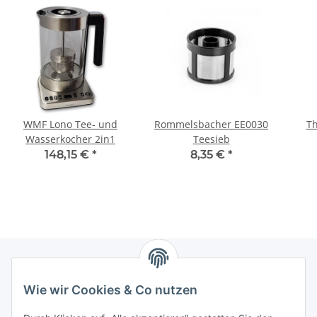
WMF Lono Tee- und
Rommelsbacher EE0030
Th
Wasserkocher 2in1
Teesieb
H
148,15 €
*
8,35 €
*
Wie wir Cookies & Co nutzen
Zahlungsmöglichkeiten