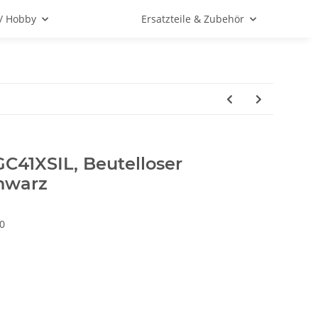
 / Hobby
Ersatzteile & Zubehör
GC41XSIL, Beutelloser
hwarz
0