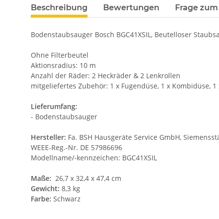
Beschreibung
Bewertungen
Frage zum 
Bodenstaubsauger Bosch BGC41XSIL, Beutelloser Staubs
Ohne Filterbeutel
Aktionsradius: 10 m
Anzahl der Räder: 2 Heckräder & 2 Lenkrollen
mitgeliefertes Zubehör: 1 x Fugendüse, 1 x Kombidüse, 1
Lieferumfang:
- Bodenstaubsauger
Hersteller:
Fa. BSH Hausgeräte Service GmbH, Siemensstäd
WEEE-Reg.-Nr. DE 57986696
Modellname/-kennzeichen: BGC41XSIL
Maße:
26,7 x 32,4 x 47,4 cm
Gewicht:
8,3 kg
Farbe:
Schwarz