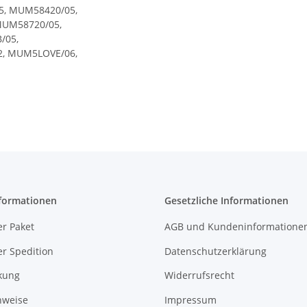
, MUM58420/05,
MUM58720/05,
/05,
, MUM5LOVE/06,
formationen
Gesetzliche Informationen
r Paket
AGB und Kundeninformatione
r Spedition
Datenschutzerklärung
kung
Widerrufsrecht
nweise
Impressum