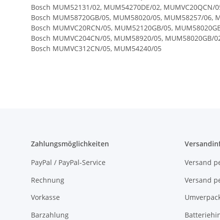
Bosch MUM52131/02, MUM54270DE/02, MUMVC20QCN/05
Bosch MUM58720GB/05, MUM58020/05, MUM58257/06, 
Bosch MUMVC20RCN/05, MUM52120GB/05, MUM58020GB
Bosch MUMVC204CN/05, MUM58920/05, MUM58020GB/02
Bosch MUMVC312CN/05, MUM54240/05
Zahlungsmöglichkeiten
Versandin
PayPal / PayPal-Service
Versand pe
Rechnung
Versand pe
Vorkasse
Umverpac
Barzahlung
Batteriehi