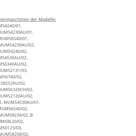
chenmaschinen der Modelle:
54240/01,
MUM54230AU/01,
MUM56S40/01,
MUM54230AU/02,
MUM54240/02,
M54530AU/02,
M56340AU/02,
MUM52131/03,
M56740/02,
58252RU/02,
MUM56320CH/02,
MUM52120AU/02,
, MUM54530AU/01,
MUM56S40/02,
MUM58234/02, B
M58L20/02,
50123/03,
MUM58258/02,