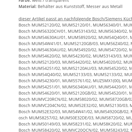
Farbe:
weiß / transparent
Material:
Behälter aus Kunststoff, Messer aus Metall
dieser Artikel passt an nachfolgende Bosch/Siemens Kü
Bosch MUM52120/02, MUM52120/01, MUM56340/01, MUM
Bosch MUM56320CH/01, MUM53143/02, MUM56340/02, 
Bosch MUM54630AU/01, MUM58920/02, MUM54Q40/01, 
Bosch MUM54W41/01, MUM52120GB/03, MUM56Z40/02, 
Bosch MUM54630AU/02, MUM54920/02, MUM54720/02, 
Bosch MUM54620/02, MUM54230/02, MUM53143/03, MU
Bosch MUM52120/03, MUM54420/02, MUM54020/02, MU
Bosch MUM54251/02, MUM52120AU/03, MUM54520/02, 
Bosch MUM54Q40/02, MUM52133/03, MUM52133/02, MU
Bosch MUM54230/01, MUM55761/02, MUZ5MX1(00), MUM
Bosch MUM54251/01, MUM56340AU/01, MUM54420/01, 
Bosch MUM54620/01, MUM52120GB/02, MUM54520/01, 
Bosch MUMVC20RCN/02, MUM58020/02, MUM58720GB/02
Bosch MUMVC204CN/02, MUM52E32/02, MUM52130/03, 
Bosch MUM52E32/03, MUM54W41/02, MUM54920GB/02, 
osch MUM58257/02, MUM50E32DE/03, MUM58720/02, MU
Bosch MUM50149/03, MUM58231/02, MUM58K20/02, MUM
Bosch MUM58420/02, MUMVC20QCN/02, MUM58243/02, 