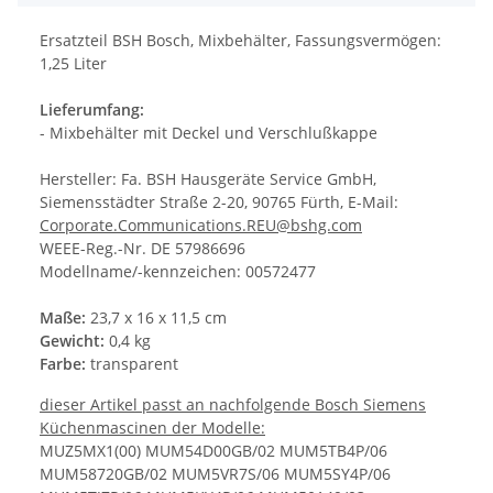
Ersatzteil BSH Bosch, Mixbehälter, Fassungsvermögen:
1,25 Liter
Lieferumfang:
- Mixbehälter mit Deckel und Verschlußkappe
Hersteller: Fa. BSH Hausgeräte Service GmbH,
Siemensstädter Straße 2-20, 90765 Fürth, E-Mail:
Corporate.Communications.REU@bshg.com
WEEE-Reg.-Nr. DE 57986696
Modellname/-kennzeichen: 00572477
Maße:
23,7 x 16 x 11,5 cm
Gewicht:
0,4 kg
Farbe:
transparent
dieser Artikel passt an nachfolgende Bosch Siemens
Küchenmascinen der Modelle:
MUZ5MX1(00) MUM54D00GB/02 MUM5TB4P/06
MUM58720GB/02 MUM5VR7S/06 MUM5SY4P/06