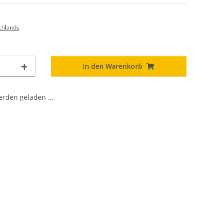
chlands
In den Warenkorb
den geladen ...