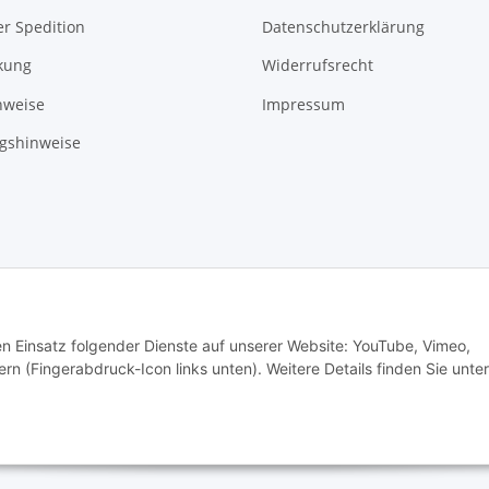
r Spedition
Datenschutzerklärung
kung
Widerrufsrecht
nweise
Impressum
gshinweise
ade with ❤ in Sachsen
© WebSachse GmbH
den Einsatz folgender Dienste auf unserer Website: YouTube, Vimeo,
rn (Fingerabdruck-Icon links unten). Weitere Details finden Sie unter