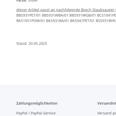
Farbe:
silber
dieser Artikel passt an nachfolgende Bosch Staubsauger 
BBS931PET/01 BBS931WBA/01 BBS931WGB/01 BCS1041PE
BKS1051POW/01 BKS931BA/01 BKS941PET/01 BSS931BHF
Stand: 20.05.2025
Zahlungsmöglichkeiten
Versandin
PayPal / PayPal-Service
Versand pe