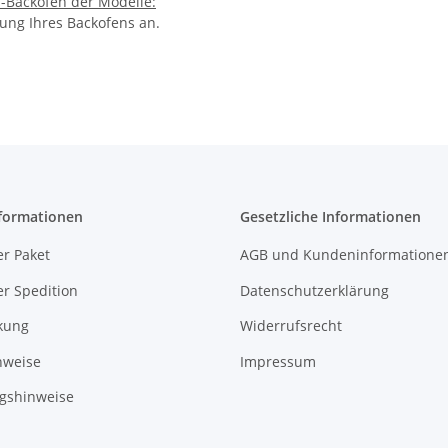
f-Backöfen der Modelle:
ung Ihres Backofens an.
formationen
Gesetzliche Informationen
r Paket
AGB und Kundeninformatione
r Spedition
Datenschutzerklärung
kung
Widerrufsrecht
nweise
Impressum
gshinweise