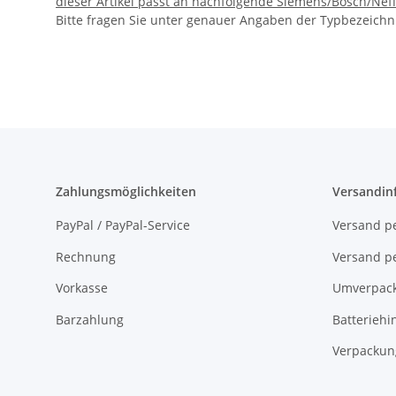
dieser Artikel passt an nachfolgende Siemens/Bosch/Nef
Bitte fragen Sie unter genauer Angaben der Typbezeichn
Zahlungsmöglichkeiten
Versandin
PayPal / PayPal-Service
Versand pe
Rechnung
Versand pe
Vorkasse
Umverpac
Barzahlung
Batteriehi
Verpackun