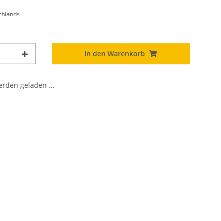
chlands
In den Warenkorb
den geladen ...