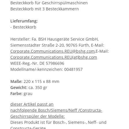
Besteckkorb für Geschirrspülmaschinen
Besteckkorb mit 3 Besteckkammern
Lieferumfang:
- Besteckkorb
Hersteller: Fa. BSH Hausgeräte Service GmbH,
Siemensstädter Straße 2-20, 90765 Fürth, E-Mail:
Corporate.Communications.REU@bshg.com
,E-Mail:
Corporate.Communications.REU(at)bshg.com
WEEE-Reg.-Nr. DE 57986696
Modellname/-kennzeichen: 00481957
Maße:
220 x 115 x 88 mm
Gewicht:
ca. 350 gr
Farbe:
grau
dieser Artikel passt an
nachfolgende Bosch/Siemens/Neff /Constructa-
Geschirrspüler der Modelle:
Dieses Produkt ist für Bosch-, Siemens-, Neff- und
Constructa-Geräte.