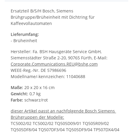
Ersatzteil B/S/H Bosch, Siemens
Brühgruppe/Brüheinheit mit Dichtring für
Kaffeevollautomaten
Lieferumfang:
- Brüheinheit
Hersteller: Fa. BSH Hausgeräte Service GmbH,
Siemensstädter Straße 2-20, 90765 Fürth, E-Mail:
Corporate.Communications.REU@bshg.com
WEEE-Reg.-Nr. DE 57986696
Modellname/-kennzeichen: 11040688
Maße:
20 x 20 x 16 cm
Gewicht:
0,7 kg
Farbe:
schwarz/rot
dieser Artikel passt an nachfolgende Bosch Siemens
Brühgruppen der Modelle:
TC5002/02 TC5002/02 TQ505D09/01 TQ505R09/02
TQ505DF8/04 TQ507DF3/04 TQ505DF9/04 TP507DX4/04