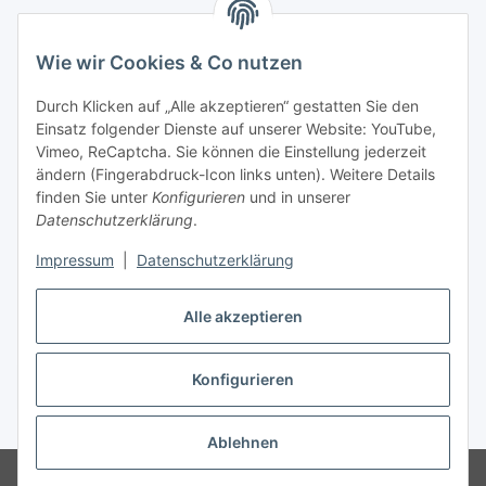
Wie wir Cookies & Co nutzen
Zahlungsmöglichkeiten
Durch Klicken auf „Alle akzeptieren“ gestatten Sie den
Versandinformationen
Einsatz folgender Dienste auf unserer Website: YouTube,
Vimeo, ReCaptcha. Sie können die Einstellung jederzeit
ändern (Fingerabdruck-Icon links unten). Weitere Details
Gesetzliche Informationen
finden Sie unter
Konfigurieren
und in unserer
Datenschutzerklärung
.
Sitemap
Impressum
|
Datenschutzerklärung
Alle akzeptieren
Konfigurieren
Vertrag widerrufen
* Alle Preise inkl. gesetzlicher USt., zzgl.
Versand
Ablehnen
© Made with ❤ in Sachsen
© WebSachse GmbH