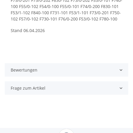
F75/0-201 F75/0-202 F830-102 F73/0-202 F53/0-101 F740-
100 F55/0-102 F54/0-100 F55/0-101 F74/0-200 F830-101
F53/1-102 F840-100 F731-101 F53/1-101 F73/0-201 F750-
102 F57/0-102 F730-101 F76/0-200 F53/0-102 F780-100
F770-102 F57/0-101 F730-102 F750-101 F760-100
Stand 06.04.2026
CM6150 CM6110 CM6150 CM6350 CM7500 CM6100
CM6310 CM5400 CM6310 CM6150 CM7500-CH
CM6310C CM6310 CM6110 CM6350 CM6350 CM6350-
CH CM7750-CH CM6110 CM7550 CM6350 CM7300
CM6150-CH CM6350 CM7300C CM5500-CH CM6110C
CM6150 CM5400-CH CM7750 CM7350 CM6310 CM6150
CM7550-CH CM7500C CM7300-CH CM5300 CM5500
Bewertungen
CM6300 CM7350-CH NICR670 NICR757 NICR520
NICR838 NICR660 NICR850 NICR530 NICR760 NICR859
NICR656 NICR646 NICR839 NICR680 NICR840 NICR830
Frage zum Artikel
NICR767 NICR845 NICR777 NICR855 NICR841 NICR626
NICR842 NICR877 NICR848 NICR831 NICR858