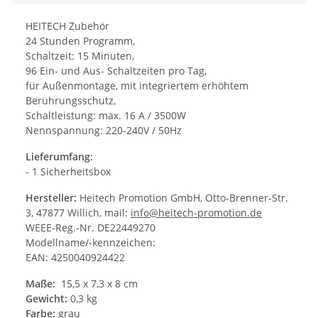
HEITECH Zubehör
24 Stunden Programm,
Schaltzeit: 15 Minuten,
96 Ein- und Aus- Schaltzeiten pro Tag,
für Außenmontage, mit integriertem erhöhtem
Berührungsschutz,
Schaltleistung: max. 16 A / 3500W
Nennspannung: 220-240V / 50Hz
Lieferumfang:
- 1 Sicherheitsbox
Hersteller:
Heitech Promotion GmbH, Otto-Brenner-Str.
3, 47877 Willich, mail:
info@heitech-promotion.de
WEEE-Reg.-Nr. DE22449270
Modellname/-kennzeichen:
EAN: 4250040924422
Maße:
15,5 x 7,3 x 8 cm
Gewicht:
0,3 kg
Farbe:
grau