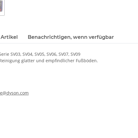
Artikel
Benachrichtigen, wenn verfügbar
erie SV03, SV04, SV05, SV06, SV07, SV09
 Reinigung glatter und empfindlicher Fußböden.
ine@dyson.com