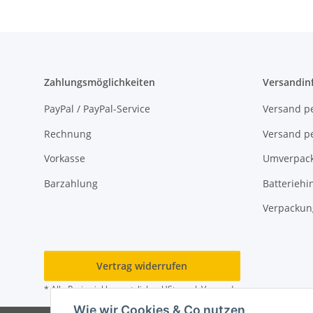
Zahlungsmöglichkeiten
Versandin
PayPal / PayPal-Service
Versand pe
Rechnung
Versand pe
Vorkasse
Umverpac
Barzahlung
Batteriehi
Verpackun
Vertrag widerrufen
* Alle Preise inkl. gesetzlicher USt., zzgl.
Versand
Wie wir Cookies & Co nutzen