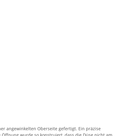
r angewinkelten Oberseite gefertigt. Ein präzise
ie Öffnung wurde so konstruiert, dass die Düse nicht am