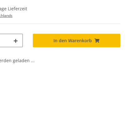
age Lieferzeit
chlands
In den Warenkorb
den geladen ...