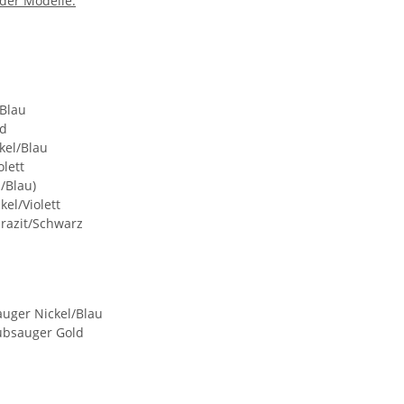
der Modelle:
/Blau
ld
kel/Blau
lett
/Blau)
el/Violett
hrazit/Schwarz
auger Nickel/Blau
aubsauger Gold