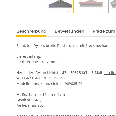
Beschreibung
Bewertungen
Frage zum 
Ersatzteil Dyson, breite Polsterdüse mit Steckmechanismus
Lieferumfang:
- Polster- / Matratzendüse
Hersteller: Dyson Lichtstr. 43e 50825 Köln, E-Mail:
infol
WEEE-Reg.-Nr. DE 23548640
Modellname/-kennzeichen: 969685-01
Maße:
19 cm x 11 cm x 4 cm
Gewicht:
0,4 kg
Farbe:
grau, rot