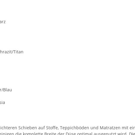
arz
hrazit/Titan
r/Blau
sia
chteren Schieben auf Stoffe, Teppichböden und Matratzen mit eine
Reinigen die komplette Breite der Düse optimal ausgenutzt wird. D