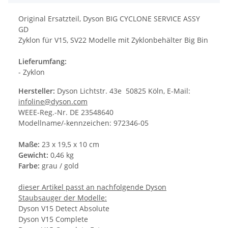
Original Ersatzteil, Dyson BIG CYCLONE SERVICE ASSY
GD
Zyklon für V15, SV22 Modelle mit Zyklonbehälter Big Bin
Lieferumfang:
- Zyklon
Hersteller:
Dyson Lichtstr. 43e 50825 Köln, E-Mail:
infoline@dyson.com
WEEE-Reg.-Nr. DE 23548640
Modellname/-kennzeichen: 972346-05
Maße:
23 x 19,5 x 10 cm
Gewicht:
0,46 kg
Farbe:
grau / gold
dieser Artikel passt an nachfolgende Dyson
Staubsauger der Modelle:
Dyson V15 Detect Absolute
Dyson V15 Complete