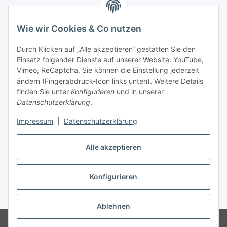
Wie wir Cookies & Co nutzen
Zahlungsmöglichkeiten
Durch Klicken auf „Alle akzeptieren“ gestatten Sie den
Versandinformationen
Einsatz folgender Dienste auf unserer Website: YouTube,
Vimeo, ReCaptcha. Sie können die Einstellung jederzeit
ändern (Fingerabdruck-Icon links unten). Weitere Details
Gesetzliche Informationen
finden Sie unter
Konfigurieren
und in unserer
Datenschutzerklärung
.
Sitemap
Impressum
|
Datenschutzerklärung
Alle akzeptieren
Konfigurieren
Vertrag widerrufen
* Alle Preise inkl. gesetzlicher USt., zzgl.
Versand
Ablehnen
© Made with ❤ in Sachsen
© WebSachse GmbH