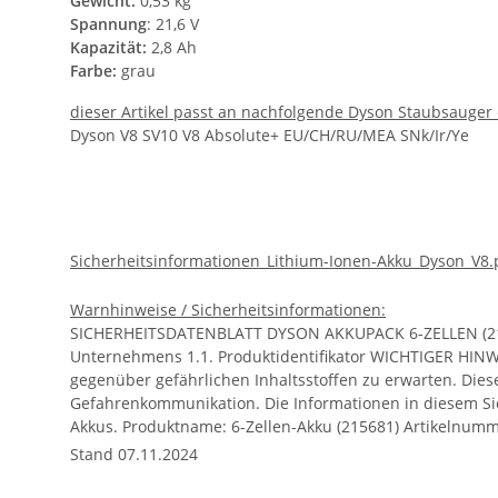
Gewicht:
0,53 kg
Spannung
: 21,6 V
Kapazität:
2,8 Ah
Farbe:
grau
dieser Artikel passt an nachfolgende Dyson Staubsauger 
Dyson V8 SV10 V8 Absolute+ EU/CH/RU/MEA SNk/Ir/Ye
Sicherheitsinformationen_Lithium-Ionen-Akku_Dyson_V8.
Warnhinweise / Sicherheitsinformationen:
SICHERHEITSDATENBLATT DYSON AKKUPACK 6-ZELLEN (215681) Revision: 06 Ausgabedatum: 14. November 2016 ABSCHNITT 1: Bezeichnung des Stoffs/Gemisches und des Unternehmens 1.1. Produktidentifikator WICHTIGER HINWEIS: Da es sich um einen festen, hergestellten Artikel handelt, ist unter normalen Gebrauchsbedingungen keine Exposition gegenüber gefährlichen Inhaltsstoffen zu erwarten. Dieser Akku ist ein Artikel gemäß 29 CFR 1910.1200 und unterliegt daher nicht den Anforderungen des OSHA-Standards zur Gefahrenkommunikation. Die Informationen in diesem Sicherheitsdatenblatt enthalten wichtige Informationen für die sichere Handhabung und ordnungsgemäße Verwendung des Akkus. Produktname: 6-Zellen-Akku (215681) Artikelnummer: 215681 Akkusatz 218847-xx Akkusatz-Servicesatz 218856-xx Akkusatz 967834-xx Akkusatz & Schrauben-Servicesatz (xx kann aus Marketinggründen 0–9, A–Z, a–z, „/“, „\“, „_“, „-“ oder leer sein.) Unterschiedliche Modellbezeichnungen auf dem Typenschild für verschiedene Märkte. Keine Sicherheitsbedenken.) Produktkategorie: Lithium-Ionen-Akku Nennspannung des Akkusatzes: 21,6 V Nennkapazität des Akkusatzes: 2800 mAh Nennenergie des Akkusatzes: 65 Wh 1.3. Angaben zum Lieferanten des Sicherheitsdatenblatts Firma Adresse Dyson Limited Tetbury Hill Malmesbury Wiltshire England SN16 0RP Vereinigtes Königreich Internet: www.dyson.com Telefon: +44 (0) 800 298 0298 Fax: E-Mail: GlobalCompliance@dyson.com 1.4. Notrufnummer Notrufnummer: +44 (0) 203 394 9857 ABSCHNITT 2: Mögliche Gefahren 2.1. Einstufung des Stoffs oder Gemischs Unter normalen Verwendungsbedingungen besteht beim Dyson Akkupack kein Expositionsrisiko. Ein Expositionsrisiko besteht nur bei unsachgemäßer Verwendung des Akkupacks. Austretender organischer Elektrolyt aus unsachgemäß verwendeten Zellen ist entzündlich. Dämpfe aus brennenden Akkus und Kunststoffgehäusen können Augen-, Haut- und Atemwegsreizungen verursachen. Dieses Material ist nicht nach dem OSHA-Standard zur Gefahrenkommunikation von 2012 (29 CFR 1910 1200) klassifiziert und es sind keine weiteren GHS-Elemente erforderlich. Dyson Akkupack 6 Zellen (215681) Revision: 06 Ausgabedatum: 14. November 2016 2.2. Kennzeichnungselemente CLP-Kennzeichnungselemente nicht anwendbar ABSCHNITT 3: Zusammensetzung/Angaben zu Bestandteilen Der Akkupack 6 Zellen (215681) verwendet sechs wiederaufladbare Lithium-Ionen-Zellen vom Typ INR-20700A der E-One Moli Energy Corp., die über eine Batteriemanagement-Platine gesteuert werden. Die Zellen sind in einer Reihe von sechs Zellen in Reihe geschaltet. Die Zellen enthalten kein metallisches Lithium oder Lithiumlegierungen. Akkupack-Ebene Gehäuse: Kunststoff (Polycarbonat/Acrylnitril-Butadien-Styrol) Zellenträger: Deckel: Kunststoff (Polycarbonat/Acrylnitril-Butadien-Styrol) Zellenträger: Körper: Kunststoff (Polypropylen) Zellen-Ebene Zellenbestandteil: Chemische Bezeichnung (CAS-Nr., Gewichtsprozent) Elektrolyt: Elektrolytsalz und Lösungsmittel. - 5 - 20 Elektrolytsalz Lithiumhexafluorophosphat 21324-40-3 1 - 5 Elektrolytlösungsmittel Ethylencarbonat 96-49-4 5 - 20 Propylencarbonat 108-32-7 Diethylcarbonat 105-58-8 Dimethylcarbonat 616-38-6 Ethylmethylcarbonat 623-53-0 PVDF Polyvinylidenfluorid 24937-79-9 < 1 Kupfer Cu 7440-50-8 9 -18 Aluminium Al 7429-90-5 17-27 Kathode Lithiumcobaltit 12190-79-3 20 - 50 Mangan 7439-96-5 Nickel 7440-02-0 Alu
Stand 07.11.2024