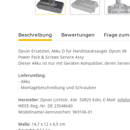
Beschreibung
Bewertungen
Frage zum 
Dyson Ersatzteil, Akku D für Handstaubsauger Dyson V8
Power Pack & Screws Service Assy
Dieser Akku ist nur mit Geräten kompatibel, deren Ser
Lieferumfang:
- Akku
- Montagebeschreibung und Schrauben
Hersteller:
Dyson Lichtstr. 43e 50825 Köln, E-Mail:
infol
WEEE-Reg.-Nr. DE 23548640
Modellname/-kennzeichen: 969106-01
Maße:
14,7 x 12 x 8,5 cm