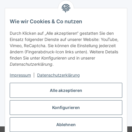
Wie wir Cookies & Co nutzen
Zahlungsmöglichkeiten
Durch Klicken auf „Alle akzeptieren“ gestatten Sie den
Versandinformationen
Einsatz folgender Dienste auf unserer Website: YouTube,
Vimeo, ReCaptcha. Sie können die Einstellung jederzeit
ändern (Fingerabdruck-Icon links unten). Weitere Details
Gesetzliche Informationen
finden Sie unter
Konfigurieren
und in unserer
Datenschutzerklärung
.
Sitemap
Impressum
|
Datenschutzerklärung
Alle akzeptieren
Konfigurieren
Vertrag widerrufen
* Alle Preise inkl. gesetzlicher USt., zzgl.
Versand
Ablehnen