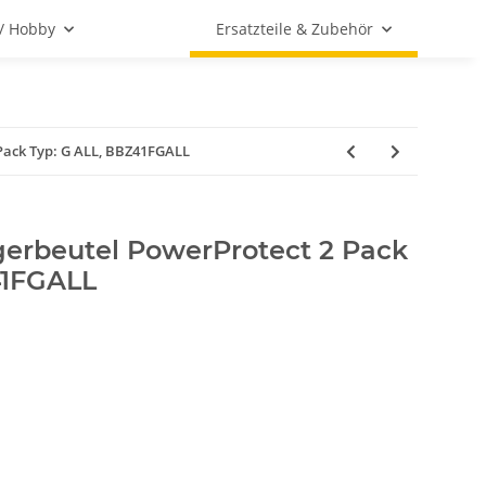
 / Hobby
Ersatzteile & Zubehör
Pack Typ: G ALL, BBZ41FGALL
erbeutel PowerProtect 2 Pack
41FGALL