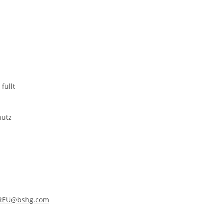
füllt
hutz
.REU@bshg.com