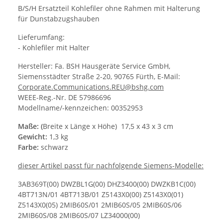
B/S/H Ersatzteil Kohlefiler ohne Rahmen mit Halterung
für Dunstabzugshauben
Lieferumfang:
- Kohlefiler mit Halter
Hersteller: Fa. BSH Hausgeräte Service GmbH,
Siemensstädter Straße 2-20, 90765 Fürth, E-Mail:
Corporate.Communications.REU@bshg.com
WEEE-Reg.-Nr. DE 57986696
Modellname/-kennzeichen: 00352953
Maße: (
Breite x Länge x Höhe) 17,5 x 43 x 3 cm
Gewicht:
1,3 kg
Farbe:
schwarz
dieser Artikel passt für nachfolgende Siemens-Modelle:
3AB369T(00) DWZBL1G(00) DHZ3400(00) DWZKB1C(00)
4BT713N/01 4BT713B/01 Z5143X0(00) Z5143X0(01)
Z5143X0(05) 2MIB60S/01 2MIB60S/05 2MIB60S/06
2MIB60S/08 2MIB60S/07 LZ34000(00)