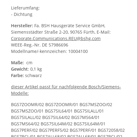
Lieferumfang:
- Dichtung
Hersteller:
Fa. BSH Hausgeräte Service GmbH,
Siemensstädter Straße 2-20, 90765 Fürth, E-Mail:
Corporate.Communications.REU@bshg.com
WEEE-Reg.-Nr. DE 57986696
Modellname/-kennzeichen: 10004100
Maße:
cm
Gewicht
: 0,1 kg
Farbe:
schwarz
dieser Artikel passt für nachfolgende Bosch/Siemens-
Modelle:
BGS7ZOOMR/02 BGS7ZOOMR/01 BGS7MSZOO/02
BGS7MSZOO/01 BGS7SIL64/01 BGS7SILALL/01
BGS7SILALL/02 BGS7SIL64/02 BGS7MS64/01
BGS7MS64/02 BGS7SIL64M/02 BGS7SIL64M/01
BGS7PERF/02 BGS7PERF5/02 BGS7PERF/01 BGS72058/02
BGS7RCL/01 BGS7ALL68/02 BGS7ALL68/01 BGS7RCL/02