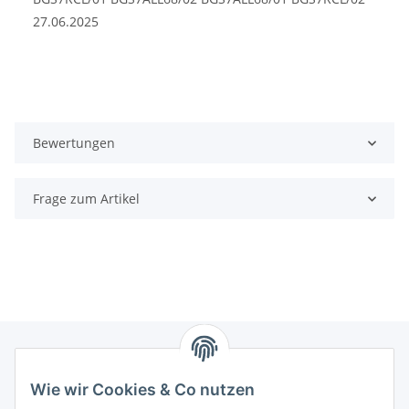
BGS7PRO1/02 BGS7PET/02 BGC7SIL64M/02
27.06.2025
BGS7MS64/03 BGS7PET/03 BGC7SIL64M/03
BGS7SIL64/03 VSX7XTRM/03 VSX7XTRM/02
Bewertungen
Frage zum Artikel
Wie wir Cookies & Co nutzen
Zahlungsmöglichkeiten