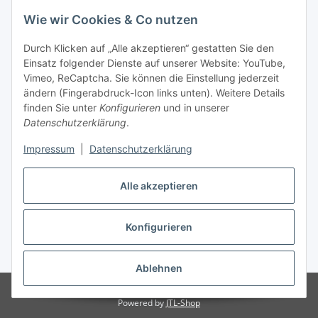
Wie wir Cookies & Co nutzen
Zahlungsmöglichkeiten
Durch Klicken auf „Alle akzeptieren“ gestatten Sie den
Versandinformationen
Einsatz folgender Dienste auf unserer Website: YouTube,
Vimeo, ReCaptcha. Sie können die Einstellung jederzeit
ändern (Fingerabdruck-Icon links unten). Weitere Details
Gesetzliche Informationen
finden Sie unter
Konfigurieren
und in unserer
Datenschutzerklärung
.
Sitemap
Impressum
|
Datenschutzerklärung
Alle akzeptieren
Konfigurieren
Vertrag widerrufen
* Alle Preise inkl. gesetzlicher USt., zzgl.
Versand
Ablehnen
© Made with ❤ in Sachsen
© WebSachse GmbH
Powered by
JTL-Shop