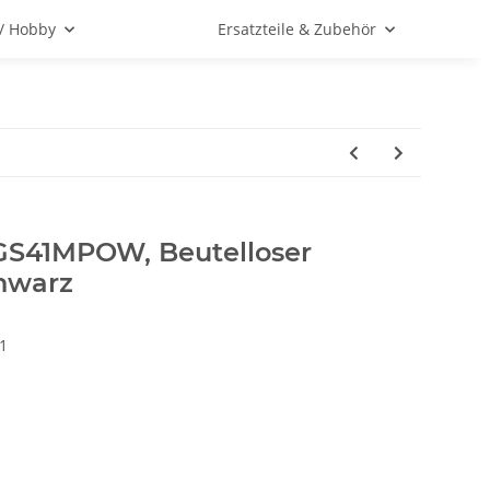
 / Hobby
Ersatzteile & Zubehör
BGS41MPOW, Beutelloser
hwarz
1