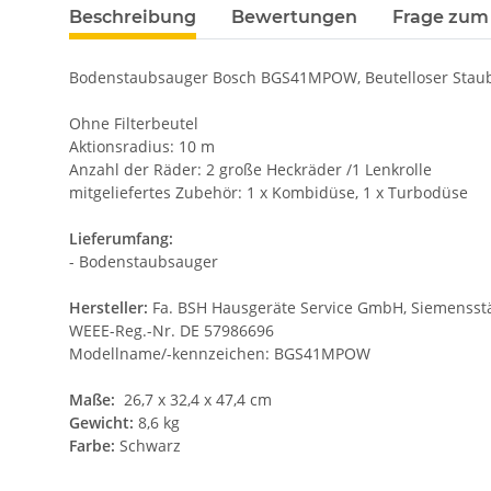
Beschreibung
Bewertungen
Frage zum 
Bodenstaubsauger Bosch BGS41MPOW, Beutelloser Stau
Ohne Filterbeutel
Aktionsradius: 10 m
Anzahl der Räder: 2 große Heckräder /1 Lenkrolle
mitgeliefertes Zubehör: 1 x Kombidüse, 1 x Turbodüse
Lieferumfang:
- Bodenstaubsauger
Hersteller:
Fa. BSH Hausgeräte Service GmbH, Siemensstäd
WEEE-Reg.-Nr. DE 57986696
Modellname/-kennzeichen: BGS41MPOW
Maße:
26,7 x 32,4 x 47,4 cm
Gewicht:
8,6 kg
Farbe:
Schwarz