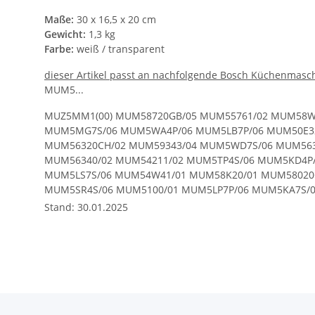
Maße:
30 x 16,5 x 20 cm
Gewicht:
1,3 kg
Farbe:
weiß / transparent
dieser Artikel passt an nachfolgende Bosch Küchenmasc
MUM5...
MUZ5MM1(00) MUM58720GB/05 MUM55761/02 MUM58W
MUM5MG7S/06 MUM5WA4P/06 MUM5LB7P/06 MUM50E32
MUM56320CH/02 MUM59343/04 MUM5WD7S/06 MUM563
MUM56340/02 MUM54211/02 MUM5TP4S/06 MUM5KD4P/
MUM5LS7S/06 MUM54W41/01 MUM58K20/01 MUM58020G
MUM5SR4S/06 MUM5100/01 MUM5LP7P/06 MUM5KA7S/0
MUM59363/02 MUM54230/04 MUM58200GB/01 MUM5823
Stand: 30.01.2025
MUM58720GB/02 MUM5RB4S/06 MUM59M54/04 MUM58K
MUM5RY7P/06 MUM54Y00/01 MUM5GP4S/06 MUM5RG4P/
MUM59363/04 MUM52120GB/03 MUM50149/06 MUM59S
MUM5XW20/06 MUM5RS4S/06 MUM58235/06 MUM54D00G
MUM58244/01 MUM58257/03 MUM5RB4P/06 MUM5WY7S/
MUM56740/04 MUM5TY7P/06 MUM58258/03 MUM5LR4S/
MUM58K20/02 MUM5WB7S/06 MUM5KR7P/06 MUM5MR4S