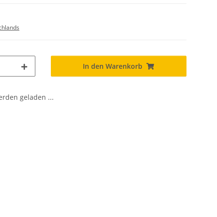
chlands
In den Warenkorb
den geladen ...