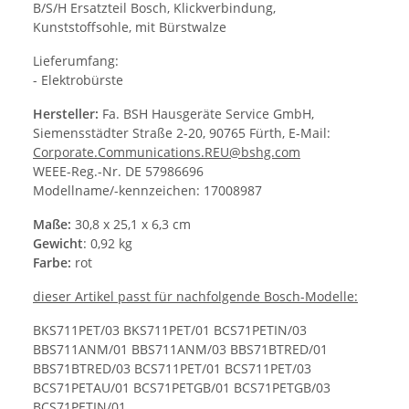
B/S/H Ersatzteil Bosch, Klickverbindung,
Kunststoffsohle, mit Bürstwalze
Lieferumfang:
- Elektrobürste
Hersteller:
Fa. BSH Hausgeräte Service GmbH,
Siemensstädter Straße 2-20, 90765 Fürth, E-Mail:
Corporate.Communications.REU@bshg.com
WEEE-Reg.-Nr. DE 57986696
Modellname/-kennzeichen: 17008987
Maße:
30,8 x 25,1 x 6,3 cm
Gewicht
: 0,92 kg
Farbe:
rot
dieser Artikel passt für nachfolgende Bosch-Modelle:
BKS711PET/03 BKS711PET/01 BCS71PETIN/03
BBS711ANM/01 BBS711ANM/03 BBS71BTRED/01
BBS71BTRED/03 BCS711PET/01 BCS711PET/03
BCS71PETAU/01 BCS71PETGB/01 BCS71PETGB/03
BCS71PETIN/01