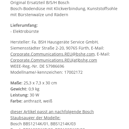
Original Ersatzteil B/S/H Bosch
Bosch-Bodendüse mit Klickverbindung, Kunststoffsohle
mit Bürstenwalze und Rädern
Lieferumfang:
- Elektrobürste
Hersteller: Fa. BSH Hausgeräte Service GmbH,
Siemensstädter Straße 2-20, 90765 Fürth, E-Mail:
Corporate.Communications.REU@bshg.com,
E-Mail:
Corporate.Communications.REU(at)bshg.com
WEEE-Reg.-Nr. DE 57986696
Modellname/-kennzeichen: 17002172
Maße:
25,3 x 7,3 x 30 cm
Gewicht:
0,9 kg
Leistung:
30 W
Farbe:
anthrazit, weiß
dieser Artikel passt an nachfolgende Bosch
Staubsauger der Modelle:
Bosch BBS1214K/01, BBS1214K/03