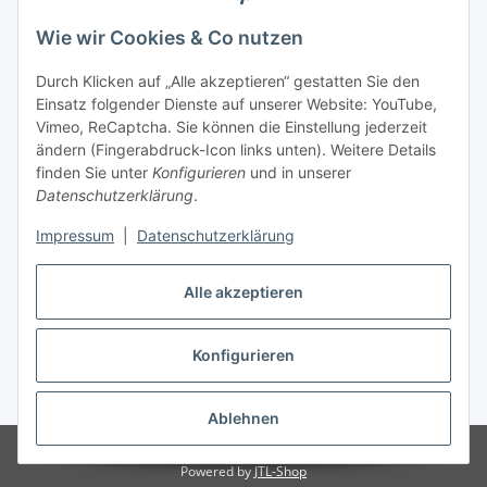
Wie wir Cookies & Co nutzen
Zahlungsmöglichkeiten
Durch Klicken auf „Alle akzeptieren“ gestatten Sie den
Versandinformationen
Einsatz folgender Dienste auf unserer Website: YouTube,
Vimeo, ReCaptcha. Sie können die Einstellung jederzeit
ändern (Fingerabdruck-Icon links unten). Weitere Details
Gesetzliche Informationen
finden Sie unter
Konfigurieren
und in unserer
Datenschutzerklärung
.
Sitemap
Impressum
|
Datenschutzerklärung
Alle akzeptieren
Konfigurieren
Vertrag widerrufen
* Alle Preise inkl. gesetzlicher USt., zzgl.
Versand
Ablehnen
© Made with ❤ in Sachsen
© WebSachse GmbH
Powered by
JTL-Shop