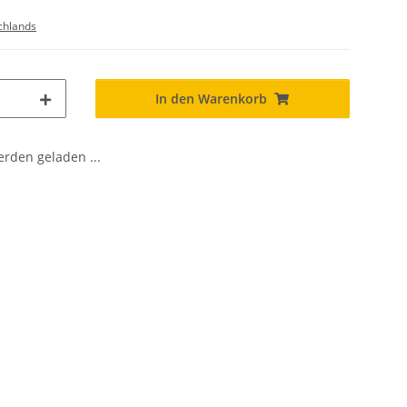
chlands
In den Warenkorb
den geladen ...