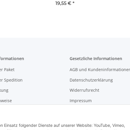
Linty 1260 weiß/rosa
19,55 €
*
formationen
Gesetzliche Informationen
r Paket
AGB und Kundeninformatione
r Spedition
Datenschutzerklärung
kung
Widerrufsrecht
nweise
Impressum
gshinweise
den Einsatz folgender Dienste auf unserer Website: YouTube, Vimeo,