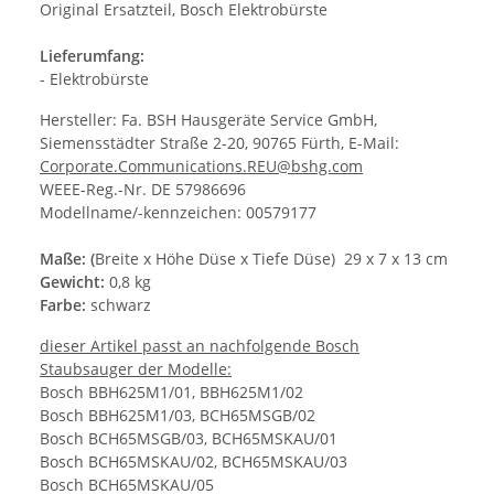
Original Ersatzteil, Bosch Elektrobürste
Lieferumfang:
- Elektrobürste
Hersteller: Fa. BSH Hausgeräte Service GmbH,
Siemensstädter Straße 2-20, 90765 Fürth, E-Mail:
Corporate.Communications.REU@bshg.com
WEEE-Reg.-Nr. DE 57986696
Modellname/-kennzeichen: 00579177
Maße: (
Breite x Höhe Düse x Tiefe Düse) 29 x 7 x 13 cm
Gewicht:
0,8 kg
Farbe:
schwarz
dieser Artikel passt an nachfolgende Bosch
Staubsauger der Modelle:
Bosch BBH625M1/01, BBH625M1/02
Bosch BBH625M1/03, BCH65MSGB/02
Bosch BCH65MSGB/03, BCH65MSKAU/01
Bosch BCH65MSKAU/02, BCH65MSKAU/03
Bosch BCH65MSKAU/05