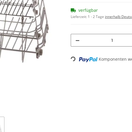
verfügbar
Lieferzeit:
1 - 2 Tage
innerhalb Deuts
Loading...
Komponenten wer