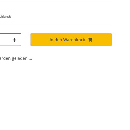
chlands
In den Warenkorb
den geladen ...