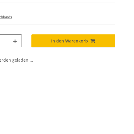
chlands
In den Warenkorb
den geladen ...