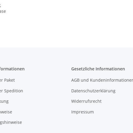
:
ase
formationen
Gesetzliche Informationen
r Paket
AGB und Kundeninformatione
r Spedition
Datenschutzerklärung
kung
Widerrufsrecht
nweise
Impressum
gshinweise