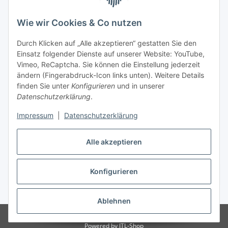
Wie wir Cookies & Co nutzen
Zahlungsmöglichkeiten
Durch Klicken auf „Alle akzeptieren“ gestatten Sie den
Versandinformationen
Einsatz folgender Dienste auf unserer Website: YouTube,
Vimeo, ReCaptcha. Sie können die Einstellung jederzeit
ändern (Fingerabdruck-Icon links unten). Weitere Details
Gesetzliche Informationen
finden Sie unter
Konfigurieren
und in unserer
Datenschutzerklärung
.
Sitemap
Impressum
|
Datenschutzerklärung
Alle akzeptieren
Konfigurieren
Vertrag widerrufen
* Alle Preise inkl. gesetzlicher USt., zzgl.
Versand
Ablehnen
© Made with ❤ in Sachsen
© WebSachse GmbH
Powered by
JTL-Shop